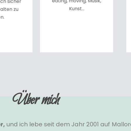
eating, moving, Musik,
ich sicher
Kunst…
falten zu
n.
Über mich
r,
und ich lebe seit dem Jahr 2001 auf Mallor