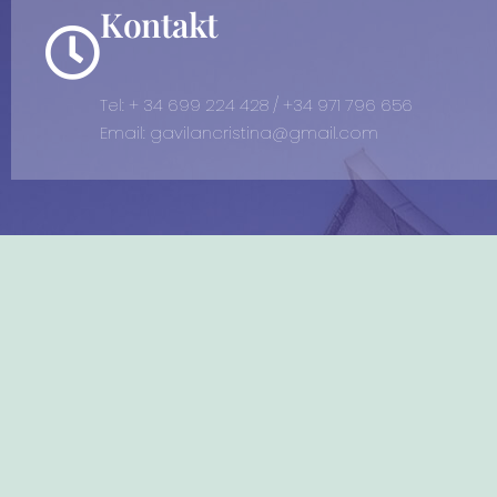
Kontakt
Tel: + 34 699 224 428 / +34 971 796 656
Email: gavilancristina@gmail.com