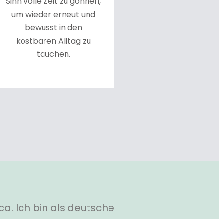
Sinn volle Zeit zu gönnen,
um wieder erneut und
bewusst in den
kostbaren Alltag zu
tauchen.
ca. Ich bin als deutsche