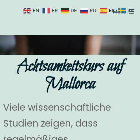
EN
FR
DE
RU
ES
SV
Menú
Achtsamkeitskurs auf
Mallorca
Viele wissenschaftliche
Studien zeigen, dass
regelmäßiges